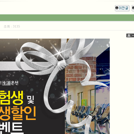
57
조회 :
3135