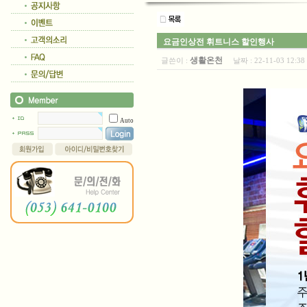
요금인상전 휘트니스 할인행사
생활온천
글쓴이 :
날짜 :
22-11-03 12:
Auto