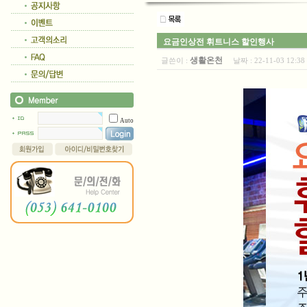
요금인상전 휘트니스 할인행사
생활온천
글쓴이 :
날짜 :
22-11-03 12:
Auto