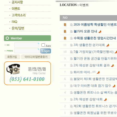
LOCATION :
이벤트
NO
2026 여름방학 학생할인 이벤트
불가마 오픈 안내
수목원 생활온천 영업시간안내
3차 생활온천 걷기대회
11
Auto
5월 가정의달 (가족할인행사)
10
활기찬 운동 공간을 만들기위
9
2차 체성분 감량 대회 결과
8
화이트 데이...^^
7
봄맞이 제1회 생활온천 인공암
6
대구 마라톤 대회 참가 접수
5
생활온천 휘트니스 살 빠지는 
4
2차 체성분 감량 대회
3
제2회 생활온천 휘트니스 걷기
2
생활온천 회원님을 위한 무료수
1